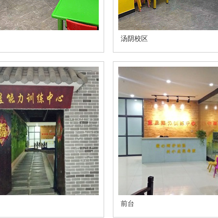
汤阴校区
前台